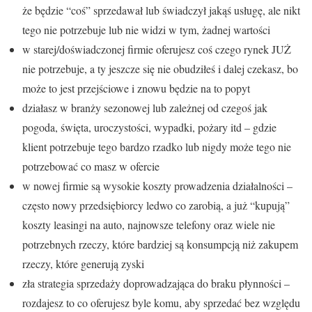
że będzie “coś” sprzedawał lub świadczył jakąś usługę, ale nikt
tego nie potrzebuje lub nie widzi w tym, żadnej wartości
w starej/doświadczonej firmie oferujesz coś czego rynek JUŻ
nie potrzebuje, a ty jeszcze się nie obudziłeś i dalej czekasz, bo
może to jest przejściowe i znowu będzie na to popyt
działasz w branży sezonowej lub zależnej od czegoś jak
pogoda, święta, uroczystości, wypadki, pożary itd – gdzie
klient potrzebuje tego bardzo rzadko lub nigdy może tego nie
potrzebować co masz w ofercie
w nowej firmie są wysokie koszty prowadzenia działalności –
często nowy przedsiębiorcy ledwo co zarobią, a już “kupują”
koszty leasingi na auto, najnowsze telefony oraz wiele nie
potrzebnych rzeczy, które bardziej są konsumpcją niż zakupem
rzeczy, które generują zyski
zła strategia sprzedaży doprowadzająca do braku płynności –
rozdajesz to co oferujesz byle komu, aby sprzedać bez względu