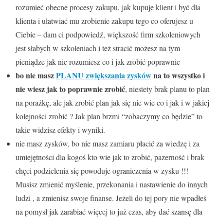
rozumieć obecne procesy zakupu, jak kupuje klient i być dla
klienta i ułatwiać mu zrobienie zakupu tego co oferujesz u
Ciebie – dam ci podpowiedź, większość firm szkoleniowych
jest słabych w szkoleniach i też stracić możesz na tym
pieniądze jak nie rozumiesz co i jak zrobić poprawnie
bo nie masz
PLANU zwiększania zysków
na to wszystko i
nie wiesz jak to poprawnie zrobić
, niestety brak planu to plan
na porażkę, ale jak zrobić plan jak się nie wie co i jak i w jakiej
kolejności zrobić ? Jak plan brzmi “zobaczymy co będzie” to
takie widzisz efekty i wyniki.
nie masz zysków, bo nie masz zamiaru płacić za wiedzę i za
umiejętności dla kogoś kto wie jak to zrobić, pazerność i brak
chęci podzielenia się powoduje ograniczenia w zysku !!!
Musisz zmienić myślenie, przekonania i nastawienie do innych
ludzi , a zmienisz swoje finanse. Jeżeli do tej pory nie wpadłeś
na pomysł jak zarabiać więcej to już czas, aby dać szansę dla