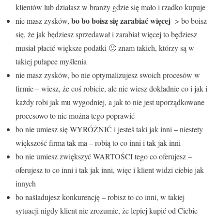
klientów lub działasz w branży gdzie się mało i rzadko kupuje
bo bo boisz się zarabiać więcej
nie masz zysków,
-> bo boisz
się, że jak będziesz sprzedawał i zarabiał więcej to będziesz
musiał płacić większe podatki 🙂 znam takich, którzy są w
takiej pułapce myślenia
nie masz zysków, bo nie optymalizujesz swoich procesów w
firmie – wiesz, że coś robicie, ale nie wiesz dokładnie co i jak i
każdy robi jak mu wygodniej, a jak to nie jest uporządkowane
procesowo to nie można tego poprawić
bo nie umiesz się WYRÓŻNIĆ i jesteś taki jak inni – niestety
większość firma tak ma – robią to co inni i tak jak inni
bo nie umiesz zwiększyć WARTOŚCI tego co oferujesz –
oferujesz to co inni i tak jak inni, więc i klient widzi ciebie jak
innych
bo naśladujesz konkurencję – robisz to co inni, w takiej
sytuacji nigdy klient nie zrozumie, że lepiej kupić od Ciebie