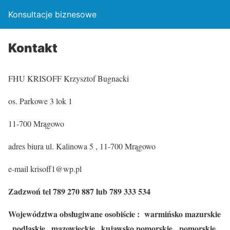
Konsultacje biznesowe
Kontakt
FHU KRISOFF Krzysztof Bugnacki
os. Parkowe 3 lok 1
11-700 Mrągowo
adres biura ul. Kalinowa 5 , 11-700 Mrągowo
e-mail krisoff1@wp.pl
Zadzwoń tel 789 270 887 lub 789 333 534
Województwa obsługiwane osobiście : warmińsko mazurskie
, podlaskie , mazowieckie , kujawsko pomorskie , pomorskie
.