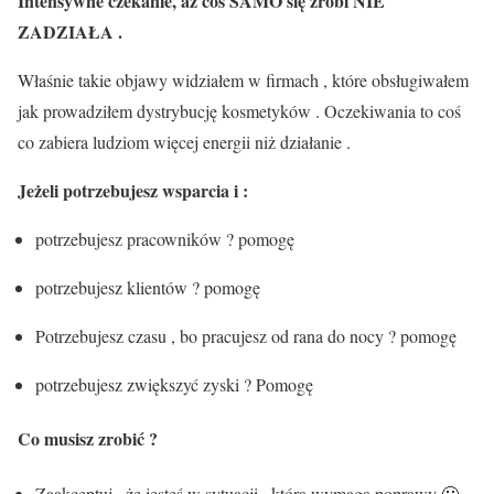
Intensywne czekanie, aż coś SAMO się zrobi NIE
ZADZIAŁA .
Właśnie takie objawy widziałem w firmach , które obsługiwałem
jak prowadziłem dystrybucję kosmetyków . Oczekiwania to coś
co zabiera ludziom więcej energii niż działanie .
Jeżeli potrzebujesz wsparcia i :
potrzebujesz pracowników ? pomogę
potrzebujesz klientów ? pomogę
Potrzebujesz czasu , bo pracujesz od rana do nocy ? pomogę
potrzebujesz zwiększyć zyski ? Pomogę
Co musisz zrobić ?
Zaakceptuj , że jesteś w sytuacji , która wymaga poprawy 🙂 .