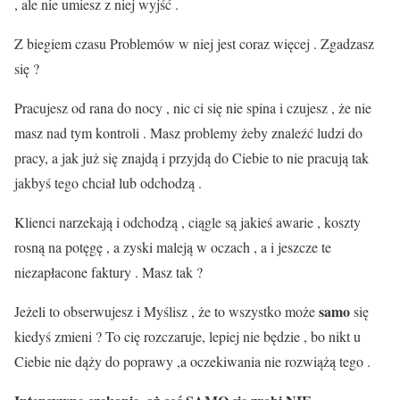
, ale nie umiesz z niej wyjść .
Z biegiem czasu Problemów w niej jest coraz więcej . Zgadzasz
się ?
Pracujesz od rana do nocy , nic ci się nie spina i czujesz , że nie
masz nad tym kontroli . Masz problemy żeby znaleźć ludzi do
pracy, a jak już się znajdą i przyjdą do Ciebie to nie pracują tak
jakbyś tego chciał lub odchodzą .
Klienci narzekają i odchodzą , ciągle są jakieś awarie , koszty
rosną na potęgę , a zyski maleją w oczach , a i jeszcze te
niezapłacone faktury . Masz tak ?
samo
Jeżeli to obserwujesz i Myślisz , że to wszystko może
się
kiedyś zmieni ? To cię rozczaruje, lepiej nie będzie , bo nikt u
Ciebie nie dąży do poprawy ,a oczekiwania nie rozwiążą tego .